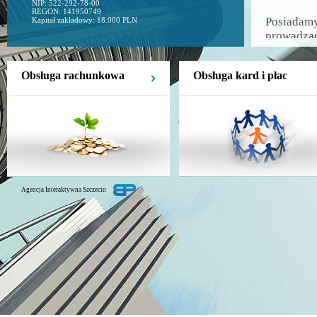
NIP: 522-292-78-00
REGON: 141950749
Posiadamy
Kapitał zakładowy: 18.000 PLN
prowadząc
Naszą am
Obsługa rachunkowa
Obsługa kard i płac
wspieram
pełnionym
nami, opr
mogą nam
komplekso
Jesteśmy 
działalno
Agencja Interaktywna Szczecin
z systemu
OPT!MA)
Każdego k
mu produk
Szczegóło
znajdzieci