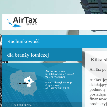
Rachunkowość
dla branży lotniczej
Kilka s
AirTax po
AirTax sp. z o.o.
ul. Pilchowicka 27 lok.7A
02-175 Warszawa
AirTax je
e-mail:
biuro@airtax.pl
działając
skype: airtax
tel: +48 22 868 03 06
podmioty
posiadaj
finansow
produkcyj
KRS: 0000336904